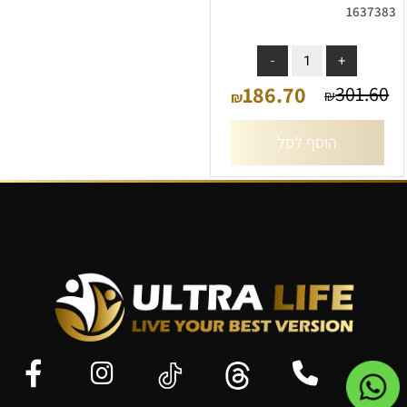
1637383
אין במלאי
186.70
301.60
₪
₪
הוסף לסל