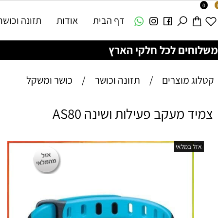
דף הבית
אודות
תזונה וכושר
צ
ם לכל חלקי הארץ
מוצרים
/
תזונה וכושר
/
כושר ומשקל
מעקב פעילות ושינה AS80
צמ
במלאי
שא
הש
כמ
אי