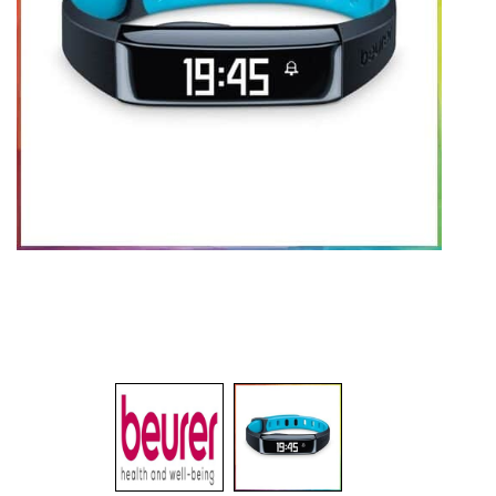
המ
לע
שו
צב
מ