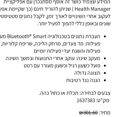
ידע שצמיד כושר זה אוסף מסתנכרן עם אפליקציית
Health Manager ) שניתן להוריד חינם (כך שקיימת אפשר
קוב אחרי השינויים לאורך זמן, לקבל נתונים סטטיסטיים
נים ובאופן כללי להפוך לפעיל יותר.
העברת נתונים בטכנולוגיה Bluetooth® Smart
פעילות: מד צעדים, מרחק הליכה, שריפת קלוריות, זמ
פעילות והשגת יעדי פעילות יומיים
מעקב שינה: עוקב אחרי התנועות ובמשך השינה
פועל כשעון רגיל וכשעון מעורר עם רטט
תצוגה גדולה
הגנה נגד רטיבות
עים לבחירה: תכלת או כחול כהה.
ק"ט:
1637383