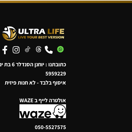
הו
כתובתנו : יוחנן הסנדלר 6 בת ים,
5959229
איסוף בלבד - לא חנות פיזית
אולטרה לייף ב WAZE