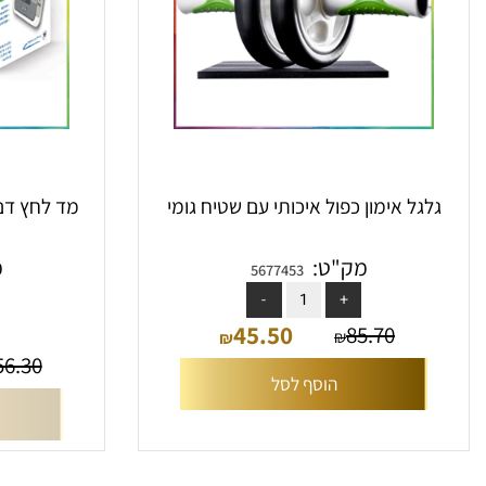
גל אימון כפול איכותי עם שטיח גומי
מד
מק"ט:
מק"ט
5677453
אין
45.50
85.70
₪
₪
156.30
₪
הוסף לסל