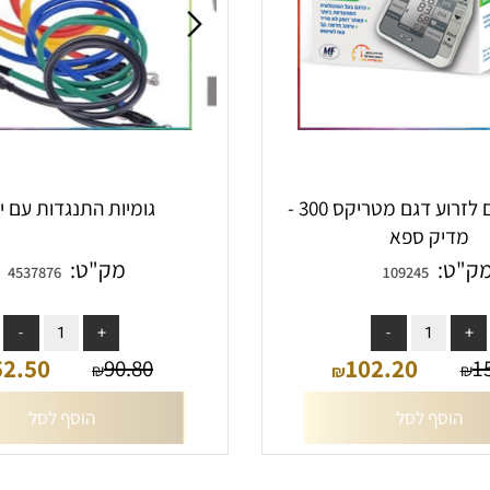
מד לחץ דם לזרוע דגם מטריקס 300 -
גומיות התנגדות עם ידיו
יק ספא
:
מק"ט:
4537876
109245
 במלאי
אין במלאי
52.50
102.20
90.80
₪
₪
₪