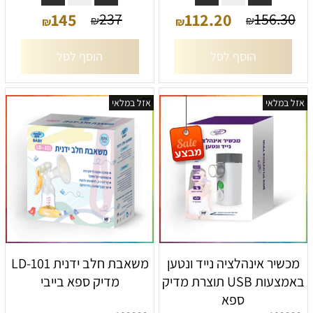
145
112.20
237
156.30
₪
₪
₪
₪
הוסף לסל
הוסף לסל
אזל במלאי
אזל במלאי
מכשיר אינהלציה נייד ונטען
משאבת חלב ידנית LD-101
באמצעות USB תוצרת מדיק
מדיק ספא בייבי
ספא