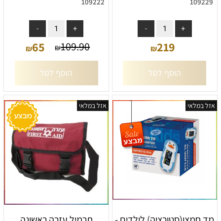
109222
109229
אין במלאי
אין במלאי
65
219
109.90
₪
₪
₪
הוסף לסל
הוסף לסל
אזל במלאי
אזל במלאי
‏מד חמצן(סטורציה) לילדים -
תרמיל עזרה ראשונה