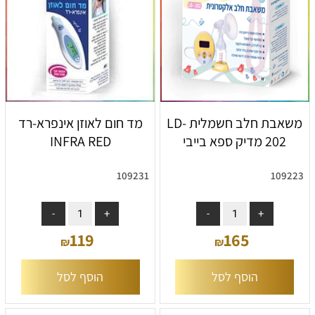
משאבת חלב חשמלית LD-
מד חום לאוזן אינפרא-רד
202 מדיק ספא בייבי
INFRA RED
109231
109223
119
165
₪
₪
הוסף לסל
הוסף לסל