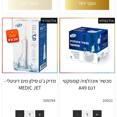
הוסף לסל
הוסף לסל
אזל במלאי
אזל במלאי
מכשיר אינהלציה קומפקטי
מדיק ג’ט סילון מים דיגיטלי -
דגם A49
MEDIC JET
109294
20021
אין במלאי
אין במלאי