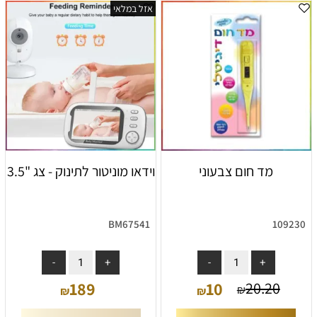
אזל במלאי
מד חום צבעוני
וידאו מוניטור לתינוק - צג "3.5
BM67541
109230
אין במלאי
189
10
20.20
₪
₪
₪