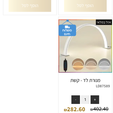
הוסף לסל
הוסף לסל
אזל במלאי
מנורת לד - קשת
LD87589
אין במלאי
282.60
402.40
₪
₪