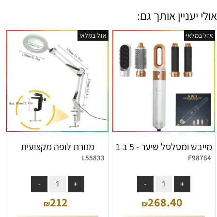
אולי יעניין אותך גם:
אזל במלאי
אזל במלאי
מייבש ומסלסל שיער - 5 ב 1
מנורת לופה מקצועית
L55833
F98764
אין במלאי
אין במלאי
212
268.40
₪
₪