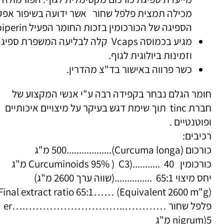
" כורכום+
C3 complex
" הינה פורמולה ייחודית אשר
מייעדת ספיגת כורכום מקסימלית לגוף. הפורמולה
מכילה תמצית פלפל שחור אשר ידועה בשיפור אפקט
הספיגה של הכורכומין בזכות החומר הפעיל
piperin
.
מגיע בכמוסה
Vcaps
קלה לבליעה המשפרת ספיגה
וזמינות ביולוגית לגוף.
כשר פרווה באישור בד"צ מהדרין.
מר הגלם נבחר בקפידה רבה ע"י אנשי המקצוע של
ברת
tinc
תוך שימת דגש בעיקר על מיצויים איכותיים
וטנטיים .
יבים:
רכום
(Curcuma longa)
..................500 מ"ג
רכומין
Curcuminoids 95% ) C3
)........... 40 מ"ג
וי 65:1 ...............(שווה ערך 2600 מ"ג)
Final extract ratio 65:1…… (Equivalent 2600 m"