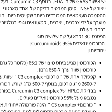
 אישור
GRAS
של ה-
FDA
. בנוסף
Curcumin C3
בעל סימ
צור של
NSF
- סימן המבטיח בדיקה של אחד מארגוני
סמכה העצמאיים המכובדים ביותר שקיימים כיום . הוא
ערך על ידי צרכנים , יצרנים , קמעונאים וגופי רגולטורים
חבי העולם.
טנט 3
C
נקרא על שם שלושת סוגי
ורכומינואידים
Curcuminoids 95%
:
חודיותו:
הכורכומין מגיע ביחס מיצוי של 65:1 (כלומר כל גרם
כורכומין שווה ערך ל-650 גרם) .
קפסולה אחת של " כורכום+
C3 complex
" שוות ערך
ל-2600 מ"ג כורכום, בנוסף ל-500 מ"ג שורש הכורכום.
בבדיקת
HPLC
של
Curcumin C3 complex
בפורמול
נמצאו מעל 95% כורכומינואידים פעילים.