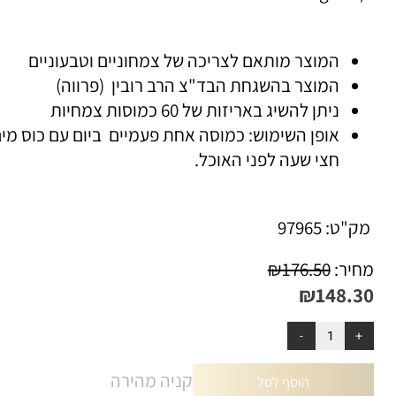
פל שחור
…………..……………………….…er
nigrum
המוצר מותאם לצריכה של צמחוניים וטבעוניים
המוצר בהשגחת הבד"צ הרב רובין (פרווה)
ניתן להשיג באריזות של 60 כמוסות צמחיות
אופן השימוש: כמוסה אחת פעמיים ביום עם כוס מים
חצי שעה לפני האוכל.
ק"ט:
97965
יר:
176.50
₪
₪
148.3