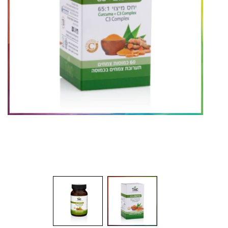
יש
יי
הה
מו
בר
הפ
הכ
יי