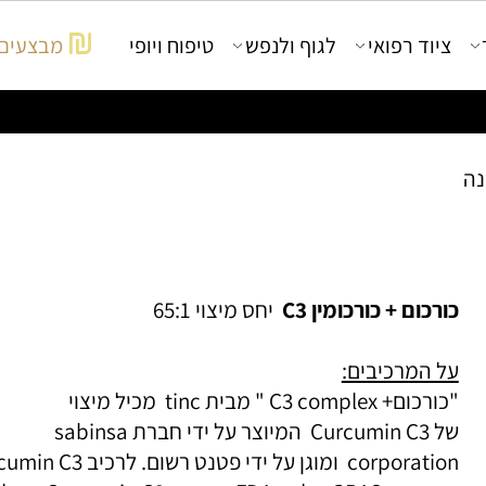
יוד רפואי
לגוף ולנפש
טיפוח ויופי
מבצעים
רכום + כורכומין
C3
יחס מיצוי 65:1
 המרכיבים:
ורכום+
C3 complex
" מבית
tinc
מכיל מיצוי
ל
Curcumin C3
המיוצר על ידי חברת
sabinsa
corporati
ומוגן על ידי פטנט רשום. לרכיב
urcumin C3