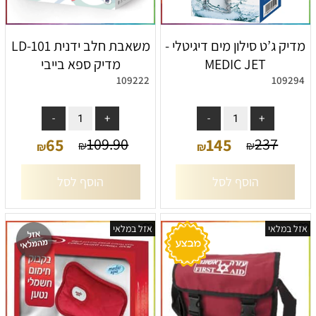
מדיק ג’ט סילון מים דיגיטלי -
משאבת חלב ידנית LD-101
MEDIC JET
מדיק ספא בייבי
109222
109294
אין במלאי
אין במלאי
65
145
109.90
237
₪
₪
₪
₪
הוסף לסל
הוסף לסל
אזל במלאי
אזל במלאי