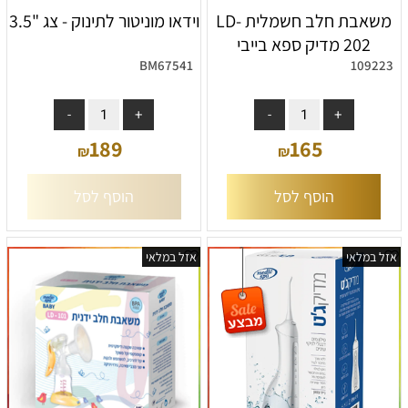
משאבת חלב חשמלית LD-
וידאו מוניטור לתינוק - צג "3.5
202 מדיק ספא בייבי
BM67541
109223
אין במלאי
189
165
₪
₪
הוסף לסל
הוסף לסל
אזל במלאי
אזל במלאי